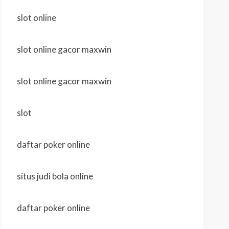
slot online
slot online gacor maxwin
slot online gacor maxwin
slot
daftar poker online
situs judi bola online
daftar poker online