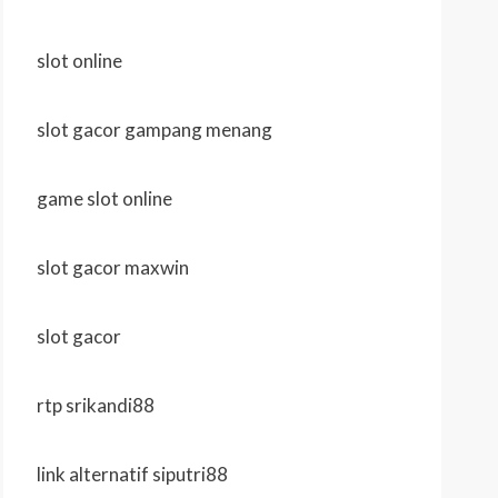
slot online
slot gacor gampang menang
game slot online
slot gacor maxwin
slot gacor
rtp srikandi88
link alternatif siputri88