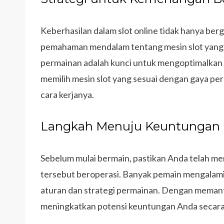
Keberhasilan dalam slot online tidak hanya berg
pemahaman mendalam tentang mesin slot yang 
permainan adalah kunci untuk mengoptimalkan
memilih mesin slot yang sesuai dengan gaya 
cara kerjanya.
Langkah Menuju Keuntungan 
Sebelum mulai bermain, pastikan Anda telah m
tersebut beroperasi. Banyak pemain mengalam
aturan dan strategi permainan. Dengan memanfa
meningkatkan potensi keuntungan Anda secara 