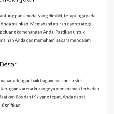
antung pada modal yang dimiliki, tetapi juga pada
Anda mainkan. Memahami aturan dan strategi
 peluang kemenangan Anda. Pastikan untuk
permainan Anda dan memahami secara mendalam
Besar
emahami dengan baik bagaimana mesin slot
i kerugian karena kurangnya pemahaman terhadap
atkan tips dan trik yang tepat, Anda dapat
signifikan.