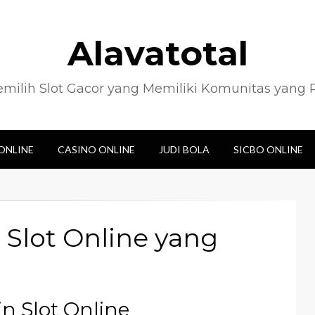
Alavatotal
emilih Slot Gacor yang Memiliki Komunitas yang 
ONLINE
CASINO ONLINE
JUDI BOLA
SICBO ONLINE
 Slot Online yang
 Slot Online